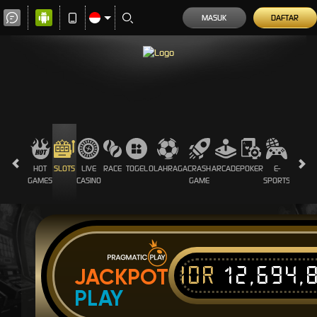
MASUK
DAFTAR
HOT
SLOTS
LIVE
RACE
TOGEL
OLAHRAGA
CRASH
ARCADE
POKER
E-
SABUN
GAMES
CASINO
GAME
SPORTS
AYAM
IDR
12,694,
JACKPOT
PLAY