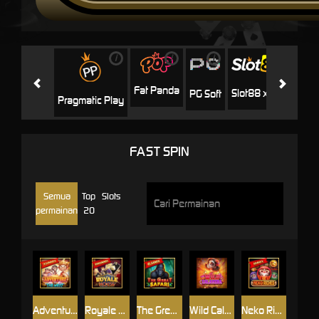
i
i
i
i
i
Facha
Fat Panda
Slot88 x PP
PG Soft
Pragmatic Play
FAST SPIN
Semua
Top
Slots
permainan
20
Adventure To The West
Royale House
The Great Safari
Wild Calavera
Neko Riches