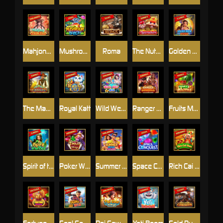
Mahjong Princess
Mushroom Bandit
Roma
The Nutcrackers
Golden Moon Empire
The Maya Myth
Royal Katt
Wild Wet Win
Ranger Showdown
Fruits Mania
Spirit of the Sea
Poker Ways
Summer Splash Paradise
Space Conquest
Rich Cai Shen