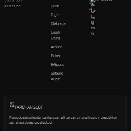
Syarat dan
Ketentuan
Race
Togel
Olahraga
Crash
Game
Arcade
Poker
E-Sports
Sabung
Ayam
TARUHAN SLOT
Penyedia slot online dengan beragam pilihan game menarik yang memudahkan
pemain untuk mencapai jackpot