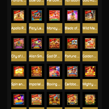
Fortune Jewels III
Goal Go Win
Pai Gow Ways
Yeti Boom
Gold Rush Cowboys
Apollo Ray of Luck
Fiery Lava
Money Empire
Blade of Fortune
Wild Mafia
City of Jewels
Alien Smash
God Of Wealth
Fortune Lions
Golden Horse Ride
Spin and Win
Imperial Majesty
Boxing Fury
Caribbean Riches
Mighty Sevens