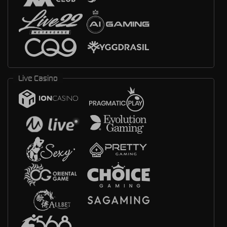
Live Casino