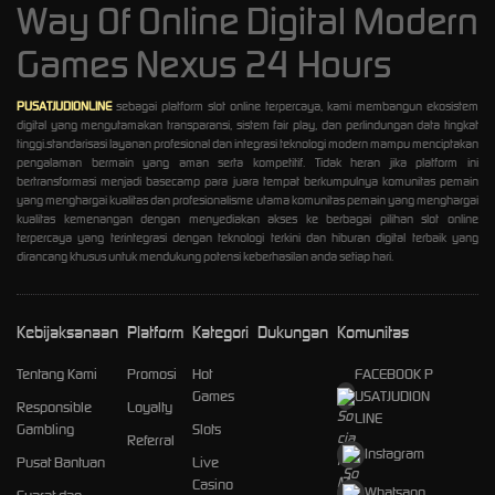
Way Of Online Digital Modern
Games Nexus 24 Hours
PUSATJUDIONLINE
sebagai platform slot online terpercaya, kami membangun ekosistem
digital yang mengutamakan transparansi, sistem fair play, dan perlindungan data tingkat
tinggi.standarisasi layanan profesional dan integrasi teknologi modern mampu menciptakan
pengalaman bermain yang aman serta kompetitif. Tidak heran jika platform ini
bertransformasi menjadi basecamp para juara tempat berkumpulnya komunitas pemain
yang menghargai kualitas dan profesionalisme utama komunitas pemain yang menghargai
kualitas kemenangan dengan menyediakan akses ke berbagai pilihan slot online
terpercaya yang terintegrasi dengan teknologi terkini dan hiburan digital terbaik yang
dirancang khusus untuk mendukung potensi keberhasilan anda setiap hari.
Kebijaksanaan
Platform
Kategori
Dukungan
Komunitas
Tentang Kami
Promosi
Hot
FACEBOOK P
Games
USATJUDION
Responsible
Loyalty
LINE
Gambling
Slots
Referral
Instagram
Pusat Bantuan
Live
Casino
Whatsapp