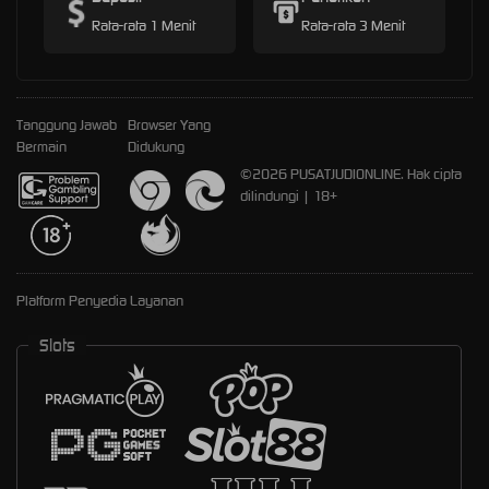
Rata-rata 1 Menit
Rata-rata 3 Menit
Tanggung Jawab
Browser Yang
Bermain
Didukung
©2026 PUSATJUDIONLINE. Hak cipta
dilindungi | 18+
Platform Penyedia Layanan
Slots