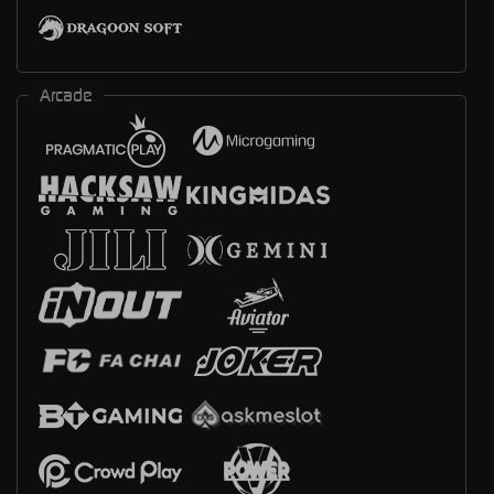
Arcade