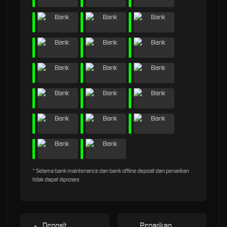
* Selama bank maintenance dan bank offline deposit dan penarikan
tidak dapat diproses
Deposit
Penarikan